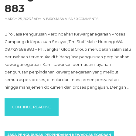
883
MARCH 25, 2023 /
ADMIN BIRO JASA VISA
/ 0 COMMENTS
Biro Jasa Pengurusan Perpindahan Kewarganegaraan Proses
Gampang di Kepulauan Selayar, Tim Staff Mahir Hubungi WA
087727688883 – PT. Jangkar Global Group merupakan salah satu
perusahaan terkemuka di bidang jasa pengurusan perpindahan
kewarganegaraan. Kami tawarkan bermacam layanan
pengurusan perpindahan kewarganegaraan yang meliputi
semua aspek proses, dimulai dari manajemen persyaratan
hingga manajemen dokumen dan proses pengajuan. Dengan …
“BIRO JASA PENGURUSAN PERPINDAHAN 
CONTINUE READING
JASA PENGURUSAN PERPINDAHAN KEWARGANEGARAAN