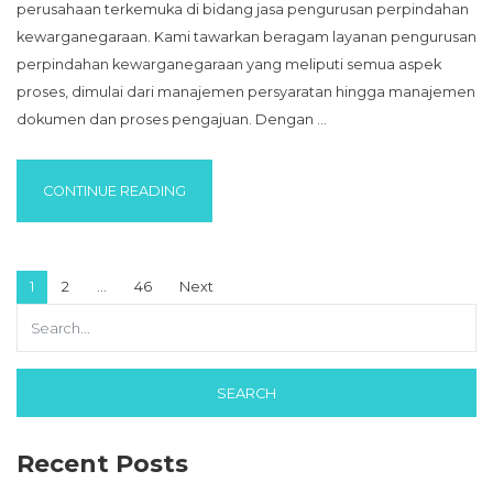
perusahaan terkemuka di bidang jasa pengurusan perpindahan
kewarganegaraan. Kami tawarkan beragam layanan pengurusan
perpindahan kewarganegaraan yang meliputi semua aspek
proses, dimulai dari manajemen persyaratan hingga manajemen
dokumen dan proses pengajuan. Dengan …
“BIRO JASA PENGURUSAN PERPINDAHAN 
CONTINUE READING
Posts pagination
1
2
…
46
Next
Recent Posts